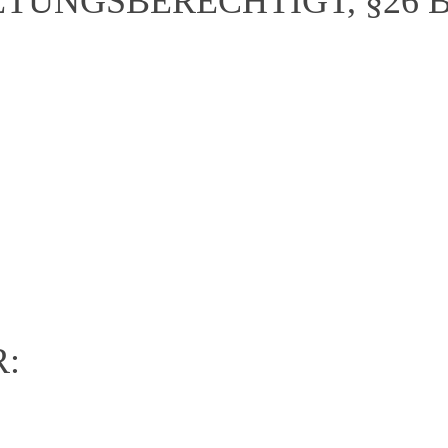
TUNGSBERECHTIGT, §26 B
: