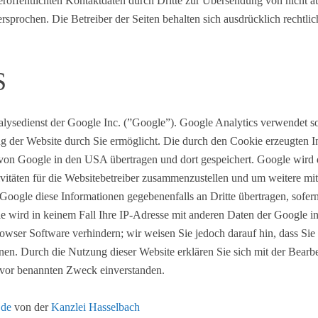
öffentlichten Kontaktdaten durch Dritte zur Übersendung von nicht a
rsprochen. Die Betreiber der Seiten behalten sich ausdrücklich rechtli
S
lysedienst der Google Inc. (”Google”). Google Analytics verwendet s
g der Website durch Sie ermöglicht. Die durch den Cookie erzeugten I
er von Google in den USA übertragen und dort gespeichert. Google wird
vitäten für die Websitebetreiber zusammenzustellen und um weitere mi
oogle diese Informationen gegebenenfalls an Dritte übertragen, sofern 
 wird in keinem Fall Ihre IP-Adresse mit anderen Daten der Google in 
owser Software verhindern; wir weisen Sie jedoch darauf hin, dass Sie 
nen. Durch die Nutzung dieser Website erklären Sie sich mit der Bearb
uvor benannten Zweck einverstanden.
.de
von der
Kanzlei Hasselbach