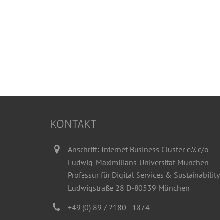
KONTAKT
Anschrift: Internet Business Cluster e.V. c/o
Ludwig-Maximilians-Universität München
Professur für Digital Services & Sustainability
Ludwigstraße 28 D-80539 München
+49 (0) 89 / 2180 - 1874