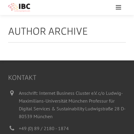
AUTHOR ARCHIVE
KONTAKT
Anschrift: Internet Business Cluster e.V. c/o Ludwig-
Maximilians-Universität München Professur für
Digital Services & Sustainability Ludwigstraße 28 D-
80539 München
+49 (0) 89 / 2180 - 1874